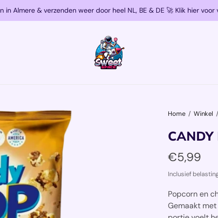
n in Almere & verzenden weer door heel NL, BE & DE 🚀 Klik hier voor 
Home
/
Winkel
CANDY 
€5,99
Inclusief belasti
Popcorn en
c
Gemaakt met 
portie voelt 