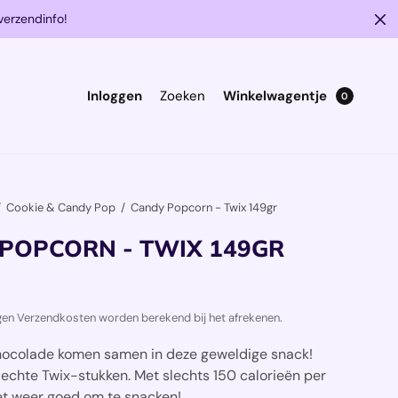
verzendinfo!
Inloggen
Zoeken
Winkelwagentje
0
/
Cookie & Candy Pop
/
Candy Popcorn - Twix 149gr
POPCORN - TWIX 149GR
ngen Verzendkosten worden berekend bij het afrekenen.
hocolade
komen samen in deze geweldige snack!
echte Twix
-stukken. Met slechts 150 calorieën per
het weer goed om te snacken!