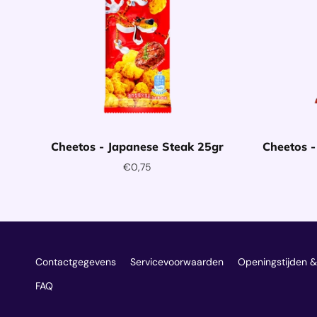
Cheetos - Japanese Steak 25gr
Cheetos -
€0,75
Toevoegen aan winkelwagentje
Toev
Contactgegevens
Servicevoorwaarden
Openingstijden &
FAQ