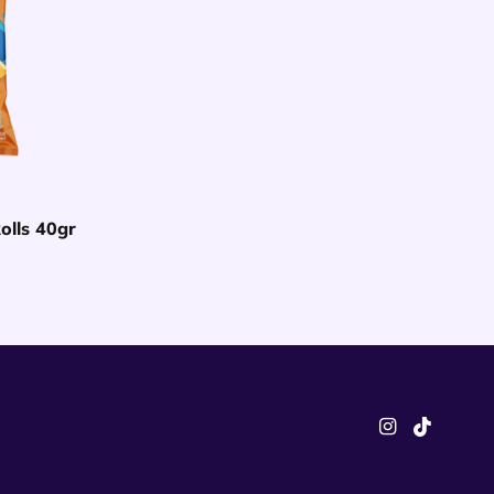
olls 40gr
entje