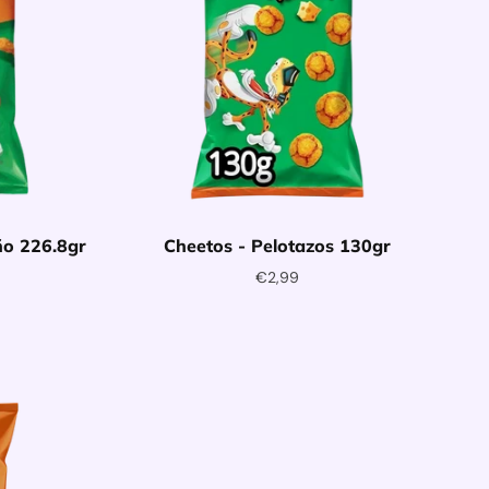
ño 226.8gr
Cheetos - Pelotazos 130gr
€2,99
entje
Toevoegen aan winkelwagentje