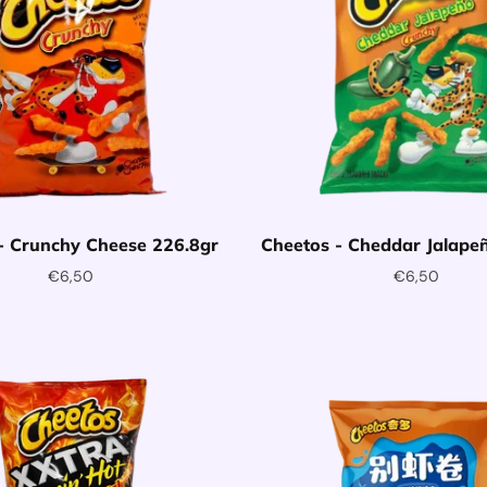
- Crunchy Cheese 226.8gr
Cheetos - Cheddar Jalape
€6,50
€6,50
oegen aan winkelwagentje
Toevoegen aan winkelwag