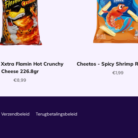
 Xxtra Flamin Hot Crunchy
Cheetos - Spicy Shrimp R
Cheese 226.8gr
€1,99
€8,99
Toevoegen aan winkelwag
oegen aan winkelwagentje
 Verzendbeleid
Terugbetalingsbeleid